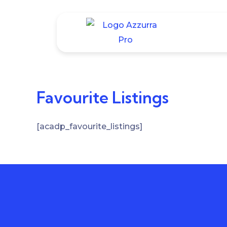
Aller
au
contenu
Favourite Listings
[acadp_favourite_listings]