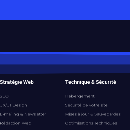
I
F
T
L
W
n
a
w
i
h
s
c
i
n
a
t
e
t
k
t
a
b
t
e
s
g
o
e
d
a
r
o
r
i
p
a
k
n
p
m
-
-
f
i
Stratégie Web
Technique & Sécurité
n
SEO
Hébergement
UX/UI Design
Sécurité de votre site
E-mailing & Newsletter
Mises à jour & Sauvegardes
Rédaction Web
Optimisations Techniques